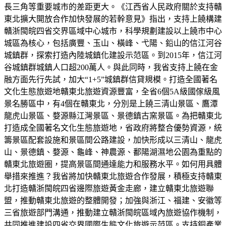
長三角等重要城市的差距更大。《江西省人民政府關於支持贛
東北擴大開放合作加快發展的若幹意見》指出，支持上饒構建
贛浙閩皖四省交界區域中心城市，科學規劃建設以上饒市中心
城區為核心，包括廣豐、玉山、橫峰、弋陽、鉛山的信江河谷
城鎮群，探索打造內陸城鎮化建設示范區。到2015年，信江河
谷城鎮群城鎮人口超200萬人。與此同時，我省支持上饒在金
融方面先行先試，加大“1+5”城鎮群信貸規模。打造全國著名
文化生態旅遊地贛東北旅遊資源豐富，全省6個5A級國傢級風
景名勝區中，有4個在贛東北，分別是上饒三清山景區、鷹潭
龍虎山景區、婺源縣江灣景區、景德鎮古窯景區。為把贛東北
打造成全國著名文化生態旅遊地，省政府將整合優勢資源，統
籌景區配套設施和景區間公路建設，加快形成以三清山、龍虎
山、景德鎮、婺源、龜峰、神農源、鄱陽湖濕地公園為重點的
贛東北旅遊圈，提高景區間通達能力和服務水平。如何用具體
舉措來推進？我省將加快贛東北旅遊合作發展，積極支持贛東
北打造贛浙閩皖四省邊際旅遊黃金走廊，建立贛東北旅遊聯
盟，推動贛東北旅遊的整體開發；加強與浙江、福建、安徽等
三省旅遊部門溝通，推動建立贛浙閩皖區域內旅遊協作機制，
共同推進建設四省交界國際生態文化旅遊示范區。支持銅產業