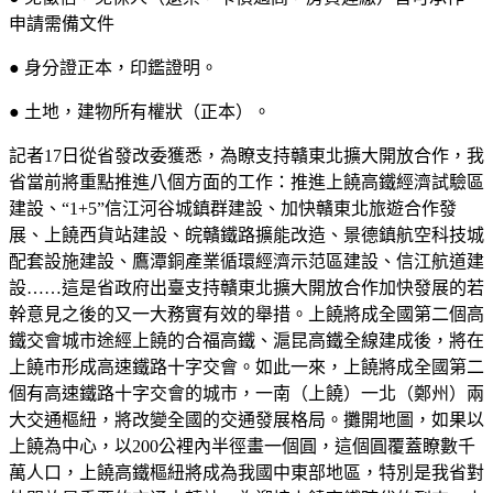
申請需備文件
● 身分證正本，印鑑證明。
● 土地，建物所有權狀（正本）。
記者17日從省發改委獲悉，為瞭支持贛東北擴大開放合作，我
省當前將重點推進八個方面的工作：推進上饒高鐵經濟試驗區
建設、“1+5”信江河谷城鎮群建設、加快贛東北旅遊合作發
展、上饒西貨站建設、皖贛鐵路擴能改造、景德鎮航空科技城
配套設施建設、鷹潭銅產業循環經濟示范區建設、信江航道建
設……這是省政府出臺支持贛東北擴大開放合作加快發展的若
幹意見之後的又一大務實有效的舉措。上饒將成全國第二個高
鐵交會城市途經上饒的合福高鐵、滬昆高鐵全線建成後，將在
上饒市形成高速鐵路十字交會。如此一來，上饒將成全國第二
個有高速鐵路十字交會的城市，一南（上饒）一北（鄭州）兩
大交通樞紐，將改變全國的交通發展格局。攤開地圖，如果以
上饒為中心，以200公裡內半徑畫一個圓，這個圓覆蓋瞭數千
萬人口，上饒高鐵樞紐將成為我國中東部地區，特別是我省對