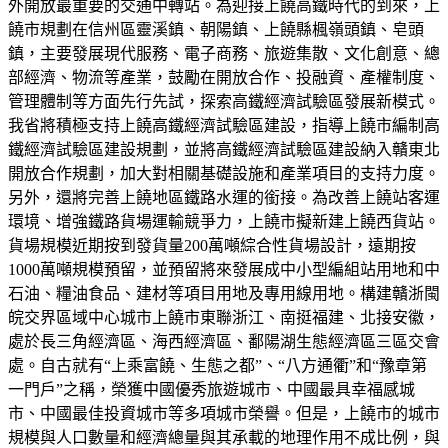
外開放最重要的交通中轉站。為迎接上饒高鐵時代的到來，上
饒市規劃在信州區靈溪鎮、朝陽鎮、上饒縣楓嶺頭鎮、皂頭
鎮，主要發展現代服務、電子商務、旅遊集散、文化創意、總
部經濟、物流等產業，鼓勵在開放合作、投融資、產權制度、
管理體制等方面先行先試，探索高鐵經濟試驗區發展新模式。
我省將積極支持上饒高鐵經濟試驗區建設，指導上饒市編制高
鐵經濟試驗區建設規劃，並將高鐵經濟試驗區建設納入贛東北
開放合作規劃，加大對相關基礎設施和產業項目的支持力度。
另外，還將完善上饒地區鐵路水運的銜接。為改善上饒站客運
環境、增強鐵路貨場運輸競爭力，上饒市擬新建上饒西貨站。
貨場規模近期按到發貨量200萬噸綜合性貨場設計，遠期按
1000萬噸規模預留，並預留將來發展成中小型編組站用地和中
石油、糧油食品、建材等項目用地及專用線用地。構建贛浙閩
皖交界區域中心城市上饒市東聯浙江、南挺福建、北接安徽，
處於長三角經濟區、海西經濟區、鄱陽湖生態經濟區三區交會
處。自古就有“上乘富饒、生態之都”、“八方通衢”和“豫章第
一門戶”之稱，榮獲中國優秀旅遊城市、中國最具幸福感城
市、中國最佳投資城市等多項城市榮譽。但是，上饒市的城市
規模與人口數量和經濟總量與其承載的地理作用不成比例，與