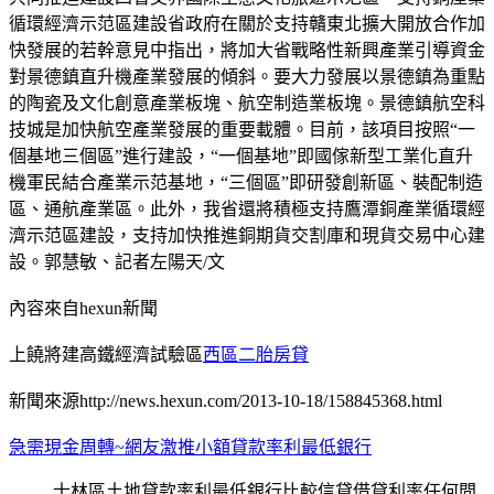
循環經濟示范區建設省政府在關於支持贛東北擴大開放合作加
快發展的若幹意見中指出，將加大省戰略性新興產業引導資金
對景德鎮直升機產業發展的傾斜。要大力發展以景德鎮為重點
的陶瓷及文化創意產業板塊、航空制造業板塊。景德鎮航空科
技城是加快航空產業發展的重要載體。目前，該項目按照“一
個基地三個區”進行建設，“一個基地”即國傢新型工業化直升
機軍民結合產業示范基地，“三個區”即研發創新區、裝配制造
區、通航產業區。此外，我省還將積極支持鷹潭銅產業循環經
濟示范區建設，支持加快推進銅期貨交割庫和現貨交易中心建
設。郭慧敏、記者左陽天/文
內容來自hexun新聞
上饒將建高鐵經濟試驗區
西區二胎房貸
新聞來源http://news.hexun.com/2013-10-18/158845368.html
急需現金周轉~網友激推小額貸款率利最低銀行
士林區土地貸款率利最低銀行比較信貸借貸利率任何問