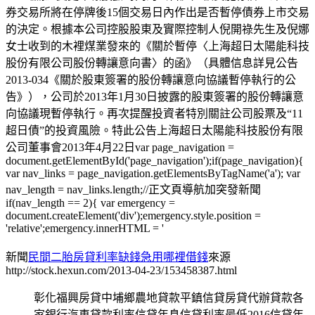
券交易所將在停牌後15個交易日內作出是否暫停債券上市交易
的決定。根據本公司控股股東及實際控制人倪開祿先生及倪娜
女士收到的木裡煤業發來的《關於暫停〈上海超日太陽能科技
股份有限公司股份轉讓意向書〉的函》（具體信息詳見公告
2013-034《關於股東簽署的股份轉讓意向協議暫停執行的公
告》），公司於2013年1月30日披露的股東簽署的股份轉讓意
向協議現暫停執行。再次提醒投資者特別關註公司股票及“11
超日債”的投資風險。特此公告上海超日太陽能科技股份有限
公司董事會2013年4月22日var page_navigation =
document.getElementById('page_navigation');if(page_navigation){
var nav_links = page_navigation.getElementsByTagName('a'); var
nav_length = nav_links.length;//正文頁導航加突發新聞
if(nav_length == 2){ var emergency =
document.createElement('div');emergency.style.position =
'relative';emergency.innerHTML = '
新聞
民間二胎房貸利率缺錢急用哪裡借錢
來源
http://stock.hexun.com/2013-04-23/153458387.html
彰化福興房貸中埔鄉農地貸款平鎮信貸房貸代辦貸款各
家銀行汽車貸款利率信貸年息信貸利率最低2016信貸年