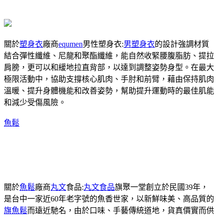
關於
塑身衣
廠商
equmen
男性塑身衣:
男塑身衣
的設計強調材質
結合彈性纖維、尼龍和聚酯纖維，能自然收緊腰腹脂肪、提拉
肩膀，更可以和緩地拉直背部，以達到調整姿勢身型。在最大
極限活動中，協助支撐核心肌肉、手肘和前臂，藉由保持肌肉
溫暖、提升身體機能和改善姿勢，幫助提升運動時的最佳肌能
和減少受傷風險。
魚鬆
關於
魚鬆
廠商
丸文
食品:
丸文食品
旗聚一堂創立於民國39年，
是台中一家近60年老字號的魚香世家，以新鮮味美、高品質的
旗魚鬆
而遠近馳名，由於口味、手藝傳統道地，貨真價實而供