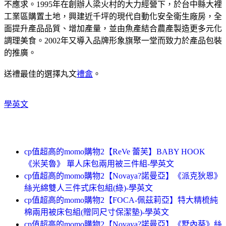
不應求。1995年在創辦人梁火村的大力經營下，於台中縣大裡
工業區購置土地，興建近千坪的現代自動化安全衛生廠房，全
面提升產品品質、增加產量，並由魚產結合農產製造更多元化
調理美食。2002年又導入品牌形象旗聚一堂而致力於產品包裝
的推廣。
送禮最佳的選擇丸文
禮盒
。
學英文
cp值超高的momo購物2【ReVe 蕾芙】BABY HOOK
《米芙魯》 單人床包兩用被三件組-學英文
cp值超高的momo購物2【Novaya?諾曼亞】《派克狄恩》
絲光綿雙人三件式床包組(綠)-學英文
cp值超高的momo購物2【FOCA-佩茲莉亞】特大精梳純
棉兩用被床包組(贈同尺寸保潔墊)-學英文
cp值超高的momo購物2【Novaya?諾曼亞】《墅內葵》絲