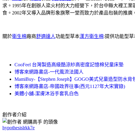
求。1995年在創辦人梁火村的大力經營下，於台中縣大裡工
食。2002年又導入品牌形象旗聚一堂而致力於產品包裝的推廣
關於
衛生棉
廠商
舒適達人
功能型草本
漢方衛生棉
:提供功能型
CooFeel 台灣製造高級酷涼紗高密度記憶棉兒童床墊
博客來網路書店-一代風流法國人
MamiBuy-【Stephen Joseph】GOGO美式兒童造型防水背
博客來網路書店-帝國政界往事(西元1127年大宋實錄)
美體小舖-潔膚沐浴手套乳白色
創作者介紹
hypothesislrkk7e