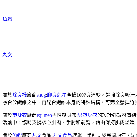
魚鬆
丸文
關於
除臭襪
廠商
snug
:
腳臭剋星
全襪100?臭通紗，超強除臭吸
融合於纖維之中，再配合纖維本身的特殊結構，可完全發揮竹
關於
塑身衣
廠商
equmen
男性塑身衣:
男塑身衣
的設計強調材質結
活動中，協助支撐核心肌肉、手肘和前臂，藉由保持肌肉溫暖
關於
魚鬆
廠商
丸文
食品:
丸文食品
旗聚一堂創立於民國39年，