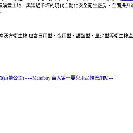
業區購置土地，興建近千坪的現代自動化安全衛生廠房，全面提
。
草本漢方衛生棉,包含日用型、夜用型、護墊型、量少型等衛生棉產
包(芭蕾公主) - ---Mamibuy 華人第一嬰兒用品推薦網站---