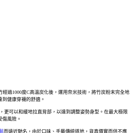
經過1000度C高溫炭化後，運用奈米技術，將竹炭粉末完全地
達到健康穿襪的舒適。
，更可以和緩地拉直背部，以達到調整姿勢身型。在最大極限
受傷風險。
鬆
而遠近馳名，由於口味、手藝傳統道地，貨真價實而供不應