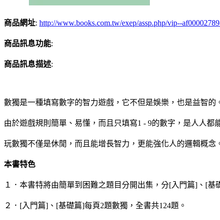
商品網址
:
http://www.books.com.tw/exep/assp.php/vip--af0000278
商品訊息功能
:
商品訊息描述
:
數獨是一種填寫數字的智力遊戲，它不但是娛樂，也是益智的
由於遊戲規則簡單、易懂，而且只填寫1 - 9的數字，是人
玩數獨不僅是休閒，而且能增長智力，更能強化人的邏輯概念
本書特色
１．本書特將由簡單到困難之題目分開出集，分[入門篇]、[基礎
２．[入門篇]、[基礎篇]每頁2題數獨，全書共124題。