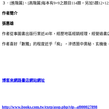
３．[進階篇]、[高階篇]每本有9×9之題目114題，另加5題12×
作者簡介
張惠雄
作者從事圖書出版行業近40年，經歷地區經銷經理，經營過書
作者喜好「數獨」的程度近乎「痴」，滲透箇中奧秘、玄機後
博客來網路書店網站網址
http://www.books.com.tw/exep/assp.php/vip--af000027898