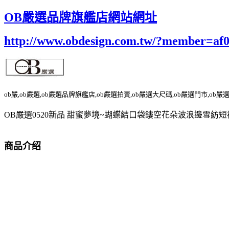
OB嚴選品牌旗艦店網站網址
http://www.obdesign.com.tw/?member=af
ob嚴,ob嚴選,ob嚴選品牌旗艦店,ob嚴選拍賣,ob嚴選大尺碼,ob嚴選門市,ob嚴
OB嚴選0520新品 甜蜜夢境~蝴蝶結口袋鏤空花朵波浪邊雪紡短
商品介绍