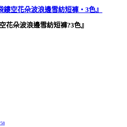
結口袋鏤空花朵波浪邊雪紡短褲‧3色』
鏤空花朵波浪邊雪紡短褲?3色』
158