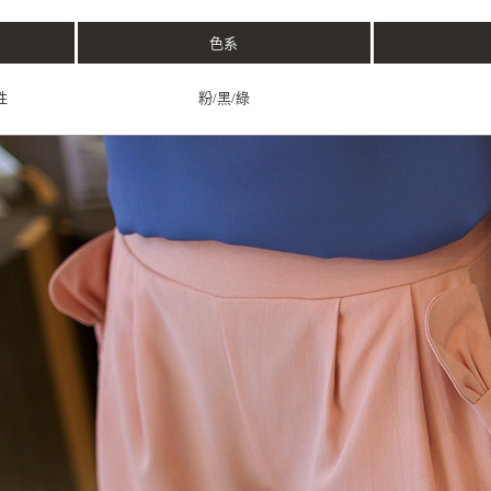
色系
性
粉/黑/綠