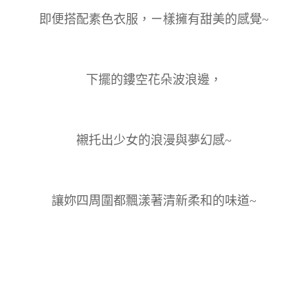
即便搭配素色衣服，ㄧ樣擁有甜美的感覺~
下擺的鏤空花朵波浪邊，
襯托出少女的浪漫與夢幻感~
讓妳四周圍都飄漾著清新柔和的味道~