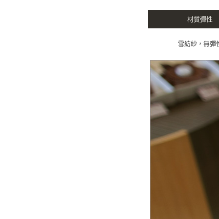
材質彈性
雪紡紗，無彈