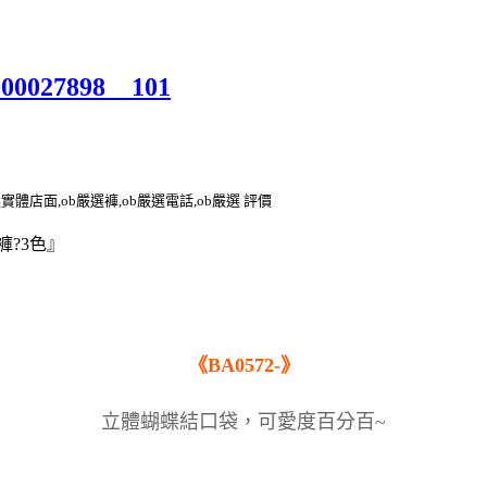
000027898__101
選實體店面,ob嚴選褲,ob嚴選電話,ob嚴選 評價
褲?3色』
《BA0572-》
立體蝴蝶結口袋，可愛度百分百~